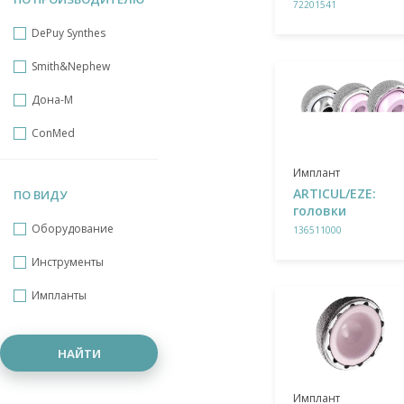
72201541
DePuy Synthes
Smith&Nephew
Дона-М
ConMed
Имплант
ARTICUL/EZE:
ПО ВИДУ
головки
Оборудование
136511000
Инструменты
Импланты
НАЙТИ
Имплант