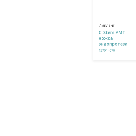
Имплант
C-Stem AMT:
ножка
эндопротеза
157014070
ГЛАВНАЯ
КАТАЛОГ
Гарантия качества