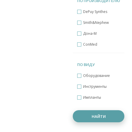
ПО ПРОИЗВОДИТЕЛЮ
DePuy Synthes
Smith&Nephew
Дона-М
ConMed
ПО ВИДУ
Оборудование
Инструменты
Импланты
НАЙТИ