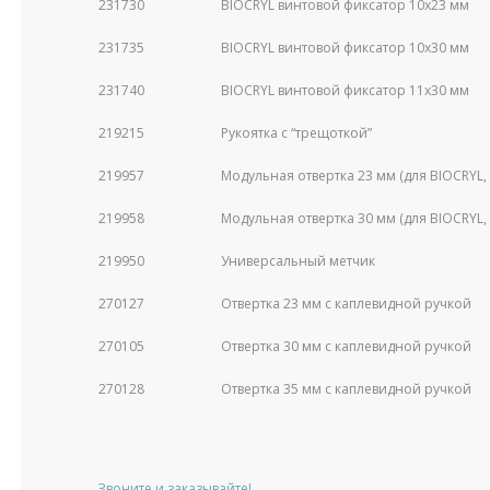
231730
BIOCRYL винтовой фиксатор 10х23 мм
231735
BIOCRYL винтовой фиксатор 10х30 мм
231740
BIOCRYL винтовой фиксатор 11х30 мм
219215
Рукоятка с “трещоткой”
219957
Модульная отвертка 23 мм (для BIOCRYL,
219958
Модульная отвертка 30 мм (для BIOCRYL,
219950
Универсальный метчик
270127
Отвертка 23 мм с каплевидной ручкой
270105
Отвертка 30 мм с каплевидной ручкой
270128
Отвертка 35 мм с каплевидной ручкой
Звоните и заказывайте!